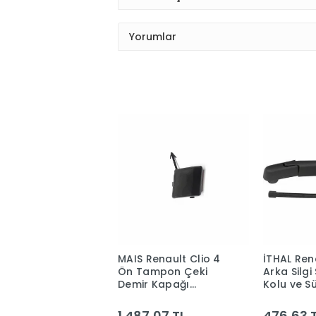
Yorumlar
MAIS Renault Clio 4
İTHAL Ren
Ön Tampon Çeki
Arka Silgi
Demir Kapağı
Kolu ve S
511800233R
28781619
1.487,07 TL
476,63 