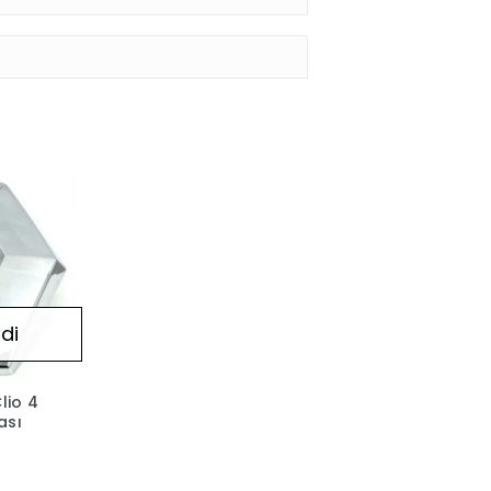
di
lio 4
ası