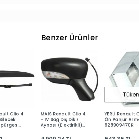
Benzer Ürünler
Tüken
ault Clio 4
MAIS Renault Clio 4
YERLİ Renault C
 Silecek
- IV Sağ Dış Dikiz
Ön Panjur Arm
üpürgesi
Aynası (Elektirikli)
628909470R
3R
963016226R
TL
4.909,24 TL
543,35 TL