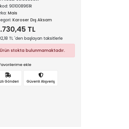
rkod:
901008961R
rka:
Mais
egori:
Karoser Dış Aksam
7.730,45 TL
02,18 TL 'den başlayan taksitlerle
Ürün stokta bulunmamaktadır.
Favorilerime ekle
ızlı Gönderi
Güvenli Alışveriş