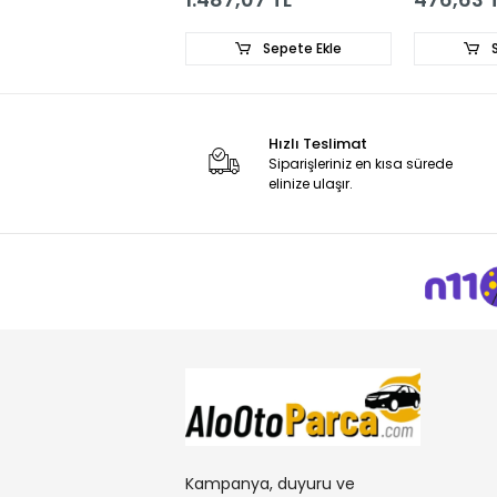
Sepete Ekle
S
Hızlı Teslimat
Siparişleriniz en kısa sürede
elinize ulaşır.
Kampanya, duyuru ve