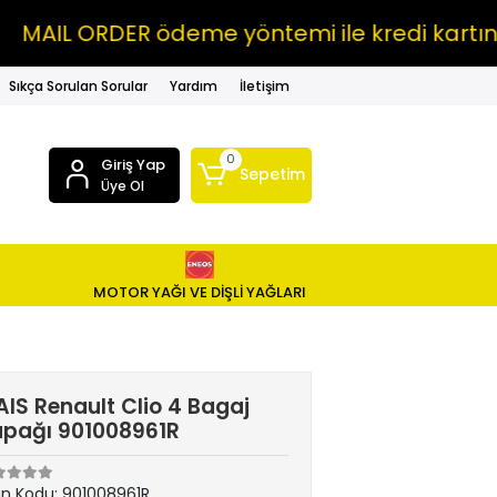
L ORDER ödeme yöntemi ile kredi kartına VA
Sıkça Sorulan Sorular
Yardım
İletişim
0
Giriş Yap
Sepetim
Üye Ol
MOTOR YAĞI VE DİŞLİ YAĞLARI
IS Renault Clio 4 Bagaj
pağı 901008961R
ün Kodu:
901008961R