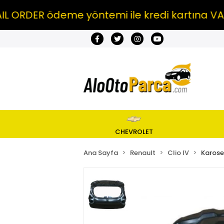
DER ödeme yöntemi ile kredi kartına VADE FA
CHEVROLET
Ana Sayfa
Renault
Clio IV
Karose