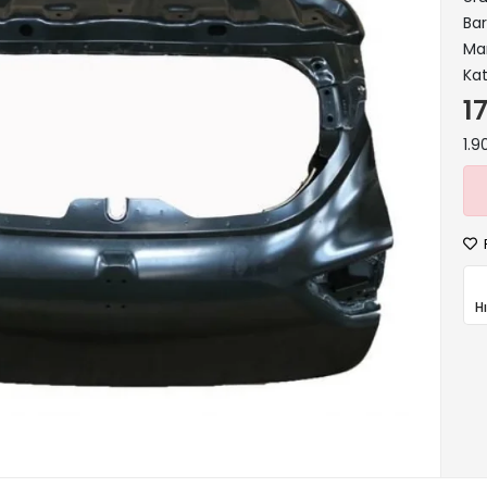
Ba
Ma
Kat
1
1.9
H