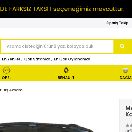
RKSIZ TAKSİT seçeneğimiz mevcuttur.
MAI
Sipariş Takip
En Yeniler
,
Çok Satanlar
,
En Çok Oylananlar
OPEL
RENAULT
DACİA
r Dış Aksam
MA
Ka
Ür