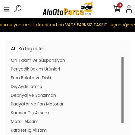
0
e yöntemi ile kredi kartına VADE FARKSIZ TAKSİT seçeneğimiz m
Alt Kategoriler
Ön Takım ve Süspansiyon
Periyodik Bakım Ürünleri
Fren Balata ve Diski
Dış Aydınlatma
Debriyaj ve Şanzıman
Radyatör ve Fan Motorları
Karoser Dış Aksam
Motor Aksamı
Karoser İç Aksam