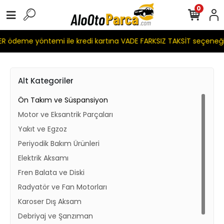
0
 ödeme yöntemi ile kredi kartına VADE FARKSIZ TAKSİT seçeneğ
Alt Kategoriler
Ön Takım ve Süspansiyon
Motor ve Eksantrik Parçaları
Yakıt ve Egzoz
Periyodik Bakım Ürünleri
Elektrik Aksamı
Fren Balata ve Diski
Radyatör ve Fan Motorları
Karoser Dış Aksam
Debriyaj ve Şanzıman