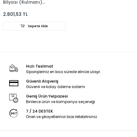
Bilyası (Rulmanı)
402104687R -
402100006R
2.801,53 TL
Sepete Ekle
Hızlı Teslimat
Siparişleriniz en kısa sürede elinize ulaşır.
Güvenli Alışveriş
Güvenli ve kolay ödeme sistemi
Geniş Ürün Yelpazesi
Binlerce ürün ve kampanya seçeneği
7 / 24 DESTEK
Öneri ve şikayetlerinizi bize iletebilirsiniz.