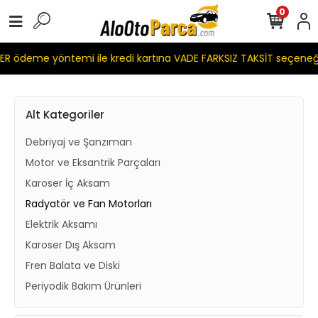
0
R ödeme yöntemi ile kredi kartına VADE FARKSIZ TAKSİT seçeneğ
Alt Kategoriler
Debriyaj ve Şanzıman
Motor ve Eksantrik Parçaları
Karoser İç Aksam
Radyatör ve Fan Motorları
Elektrik Aksamı
Karoser Dış Aksam
Fren Balata ve Diski
Periyodik Bakım Ürünleri