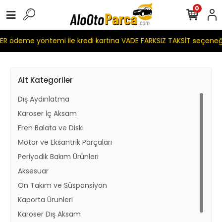
0
R ödeme yöntemi ile kredi kartına VADE FARKSIZ TAKSİT seçeneğ
Alt Kategoriler
Dış Aydınlatma
Karoser İç Aksam
Fren Balata ve Diski
Motor ve Eksantrik Parçaları
Periyodik Bakım Ürünleri
Aksesuar
Ön Takım ve Süspansiyon
Kaporta Ürünleri
Karoser Dış Aksam