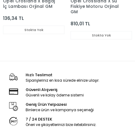
Opel Crosland X Bagaj
Opel Crossland X Su
İç Lambası Orjinal GM
Fiskiye Motoru Orjinal
GM
136,34 TL
810,01 TL
Stokta Yok
Stokta Yok
Hızlı Teslimat
Siparişleriniz en kısa sürede elinize ulaşır.
Güvenli Alışveriş
Güvenli ve kolay ödeme sistemi
Geniş Ürün Yelpazesi
Binlerce ürün ve kampanya seçeneği
7 / 24 DESTEK
Öneri ve şikayetlerinizi bize iletebilirsiniz.