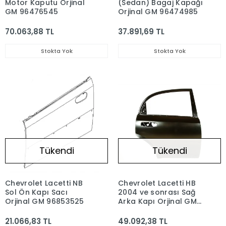
Motor Kaputu Orjinal
(Sedan) Bagaj Kapağı
GM 96476545
Orjinal GM 96474985
70.063,88 TL
37.891,69 TL
Stokta Yok
Stokta Yok
Tükendi
Tükendi
Chevrolet Lacetti NB
Chevrolet Lacetti HB
Sol Ön Kapı Sacı
2004 ve sonrası Sağ
Orjinal GM 96853525
Arka Kapı Orjinal GM
96547908
21.066,83 TL
49.092,38 TL