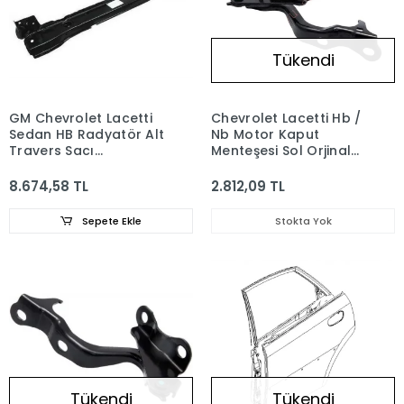
Tükendi
GM Chevrolet Lacetti
Chevrolet Lacetti Hb /
Sedan HB Radyatör Alt
Nb Motor Kaput
Travers Sacı
Menteşesi Sol Orjinal
96544664
GM 96417504
8.674,58 TL
2.812,09 TL
Sepete Ekle
Stokta Yok
Tükendi
Tükendi