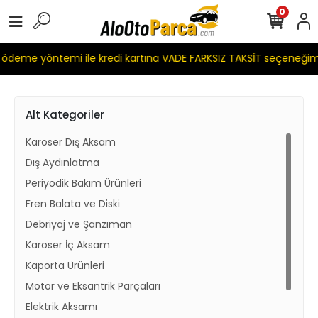
0
eme yöntemi ile kredi kartına VADE FARKSIZ TAKSİT seçeneğimiz
Alt Kategoriler
Karoser Dış Aksam
Dış Aydınlatma
Periyodik Bakım Ürünleri
Fren Balata ve Diski
Debriyaj ve Şanzıman
Karoser İç Aksam
Kaporta Ürünleri
Motor ve Eksantrik Parçaları
Elektrik Aksamı