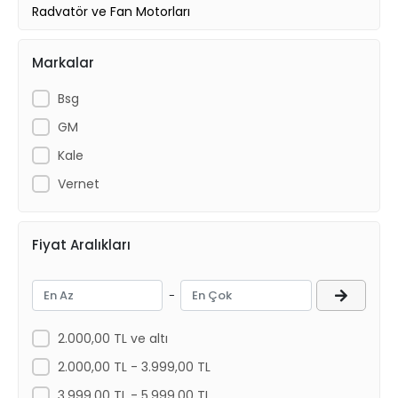
Radyatör ve Fan Motorları
Ön Takım ve Süspansiyon
Markalar
Aksesuar
Bsg
GM
Kale
Vernet
Fiyat Aralıkları
-
2.000,00 TL ve altı
2.000,00 TL - 3.999,00 TL
3.999,00 TL - 5.999,00 TL