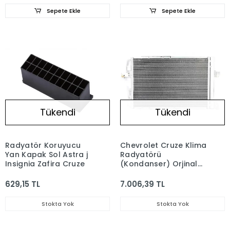
Sepete Ekle
Sepete Ekle
Tükendi
Tükendi
Radyatör Koruyucu
Chevrolet Cruze Klima
Yan Kapak Sol Astra j
Radyatörü
Insignia Zafira Cruze
(Kondanser) Orjinal
GM 39010911 -
13377762
629,15 TL
7.006,39 TL
Stokta Yok
Stokta Yok