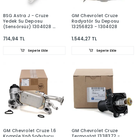
BSG Astra J - Cruze
GM Chevrolet Cruze
Yedek Su Deposu
Radyatör Su Deposu
(Sensörsüz) 1304028 -
13256823 - 1304028
13256823
714,94 TL
1.544,27 TL
Sepete Ekle
Sepete Ekle
GM Chevrolet Cruze 1.6
GM Chevrolet Cruze
Komple Yağ Soğutucu
Termostat 1338372 -