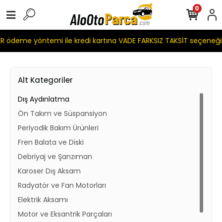
0
 ödeme yöntemi ile kredi kartına VADE FARKSIZ TAKSİT seçeneği
Alt Kategoriler
Dış Aydınlatma
Ön Takım ve Süspansiyon
Periyodik Bakım Ürünleri
Fren Balata ve Diski
Debriyaj ve Şanzıman
Karoser Dış Aksam
Radyatör ve Fan Motorları
Elektrik Aksamı
Motor ve Eksantrik Parçaları