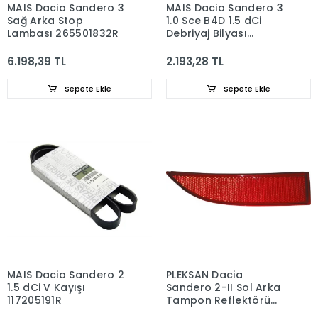
MAIS Dacia Sandero 3
MAIS Dacia Sandero 3
Sağ Arka Stop
1.0 Sce B4D 1.5 dCi
Lambası 265501832R
Debriyaj Bilyası
306206219R
6.198,39 TL
2.193,28 TL
Sepete Ekle
Sepete Ekle
MAIS Dacia Sandero 2
PLEKSAN Dacia
1.5 dCi V Kayışı
Sandero 2-II Sol Arka
117205191R
Tampon Reflektörü
265659019R