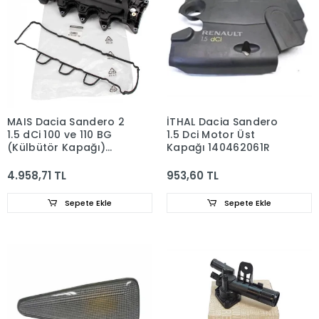
MAIS Dacia Sandero 2
İTHAL Dacia Sandero
1.5 dCi 100 ve 110 BG
1.5 Dci Motor Üst
(Külbütör Kapağı)
Kapağı 140462061R
8200629199
4.958,71 TL
953,60 TL
Sepete Ekle
Sepete Ekle