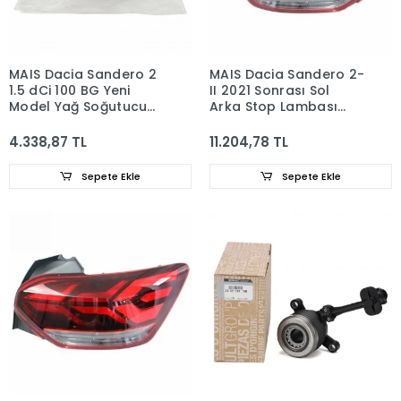
MAIS Dacia Sandero 2
MAIS Dacia Sandero 2-
1.5 dCi 100 BG Yeni
II 2021 Sonrası Sol
Model Yağ Soğutucu
Arka Stop Lambası
8200923115
265557573R
4.338,87 TL
11.204,78 TL
Sepete Ekle
Sepete Ekle