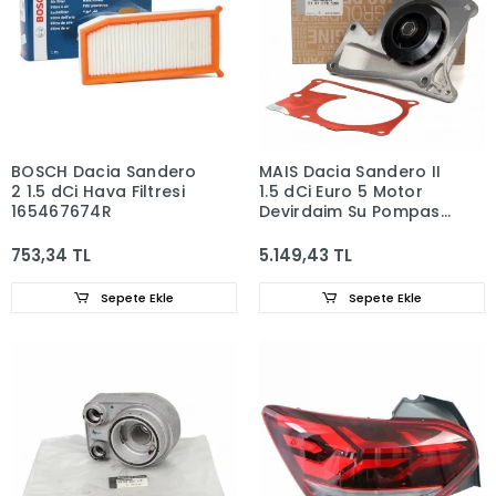
BOSCH Dacia Sandero
MAIS Dacia Sandero II
2 1.5 dCi Hava Filtresi
1.5 dCi Euro 5 Motor
165467674R
Devirdaim Su Pompası
210107852R
753,34 TL
5.149,43 TL
Sepete Ekle
Sepete Ekle