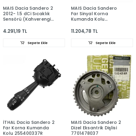
MAIS Dacia Sandero 2
MAIS Dacia Sandero
2012- 1.5 dCi Sıcaklık
Far Sinyal Korna
Sensörü (Kahverengi)
Kumanda Kolu
226405263R
255408317R
4.291,19 TL
11.204,78 TL
Sepete Ekle
Sepete Ekle
İTHAL Dacia Sandero 2
MAIS Dacia Sandero 2
Far Korna Kumanda
Dizel Eksantrik Dişlisi
Kolu 255400337R
7701478037