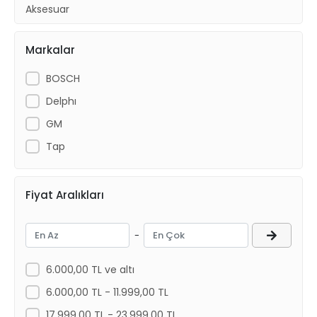
Aksesuar
Radyatör ve Fan Motorları
Markalar
Kaporta Ürünleri
Yakıt Ve Egzoz
BOSCH
Delphı
GM
Tap
Fiyat Aralıkları
-
6.000,00 TL ve altı
6.000,00 TL - 11.999,00 TL
17.999,00 TL - 23.999,00 TL