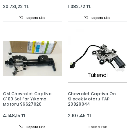
20.731,22 TL
1.382,72 TL
Sepete Ekle
Sepete Ekle
Tükendi
GM Chevrolet Captiva
Chevrolet Captiva Ön
C100 Sol Far Yıkama
Silecek Motoru TAP
Motoru 96627020
20829044
4.148,15 TL
2.107,45 TL
Sepete Ekle
Stokta Yok