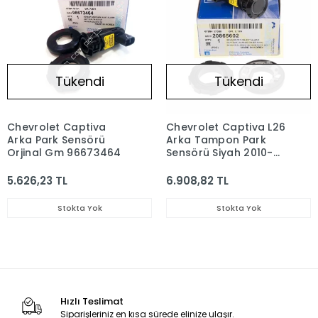
Tükendi
Tükendi
Chevrolet Captiva
Chevrolet Captiva L26
Arka Park Sensörü
Arka Tampon Park
Orjinal Gm 96673464
Sensörü Siyah 2010-
2011 Orjinal GM
20865602
5.626,23 TL
6.908,82 TL
Stokta Yok
Stokta Yok
Hızlı Teslimat
Siparişleriniz en kısa sürede elinize ulaşır.