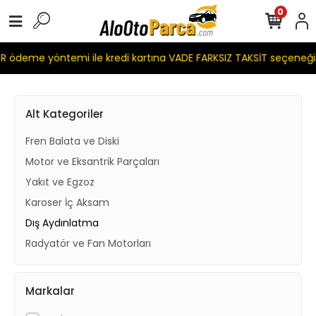
0
 ödeme yöntemi ile kredi kartına VADE FARKSIZ TAKSİT seçeneği
Alt Kategoriler
Fren Balata ve Diski
Motor ve Eksantrik Parçaları
Yakıt ve Egzoz
Karoser İç Aksam
Dış Aydınlatma
Radyatör ve Fan Motorları
Markalar