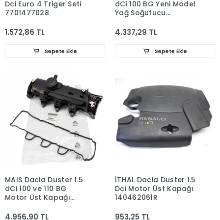
Dci Euro 4 Triger Seti
dCi 100 BG Yeni Model
7701477028
Yağ Soğutucu
8200923115
1.572,86 TL
4.337,29 TL
Sepete Ekle
Sepete Ekle
MAIS Dacia Duster 1.5
İTHAL Dacia Duster 1.5
dCi 100 ve 110 BG
Dci Motor Üst Kapağı
Motor Üst Kapağı
140462061R
(Külbütör Kapağı)
8200629199
4.956,90 TL
953,25 TL