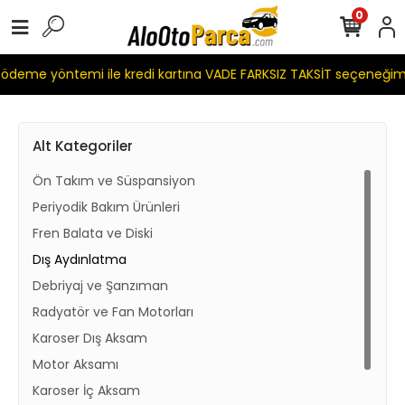
0
eme yöntemi ile kredi kartına VADE FARKSIZ TAKSİT seçeneğimiz
Alt Kategoriler
Ön Takım ve Süspansiyon
Periyodik Bakım Ürünleri
Fren Balata ve Diski
Dış Aydınlatma
Debriyaj ve Şanzıman
Radyatör ve Fan Motorları
Karoser Dış Aksam
Motor Aksamı
Karoser İç Aksam