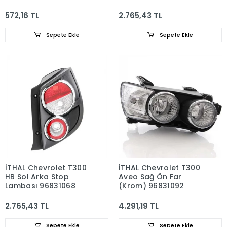
96831069
572,16 TL
2.765,43 TL
Sepete Ekle
Sepete Ekle
İTHAL Chevrolet T300
İTHAL Chevrolet T300
HB Sol Arka Stop
Aveo Sağ Ön Far
Lambası 96831068
(Krom) 96831092
2.765,43 TL
4.291,19 TL
Sepete Ekle
Sepete Ekle