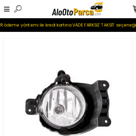
ödeme yöntemi ile kredi kartına VADE FARKSIZ TAKSİT seçeneğim