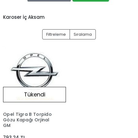
Karoser İç Aksam
Filtreleme
Sıralama
Tükendi
Opel Tigra B Torpido
Gözu Kapağı Orjinal
GM
793,24 TL