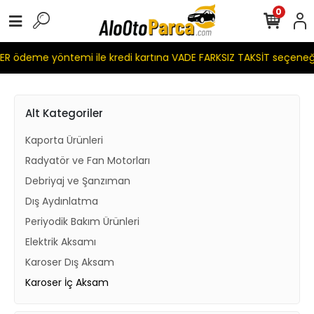
0
R ödeme yöntemi ile kredi kartına VADE FARKSIZ TAKSİT seçeneğ
Alt Kategoriler
Kaporta Ürünleri
Radyatör ve Fan Motorları
Debriyaj ve Şanzıman
Dış Aydınlatma
Periyodik Bakım Ürünleri
Elektrik Aksamı
Karoser Dış Aksam
Karoser İç Aksam