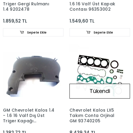
Triger Gergi Rulmanı
1.6 16 Valf Üst Kapak
1.4 9202478
Contası 96353002
1.859,52 TL
1.549,60 TL
Sepete Ekle
Sepete Ekle
Tükendi
GM Chevrolet Kalos 1.4
Chevrolet Kalos LX5
- 1.6 16 Valf Dış Üst
Takım Conta Orjinal
Triger Kapağı
GM 93740205
96350168
1.382,72 TL
8.439,34 TL