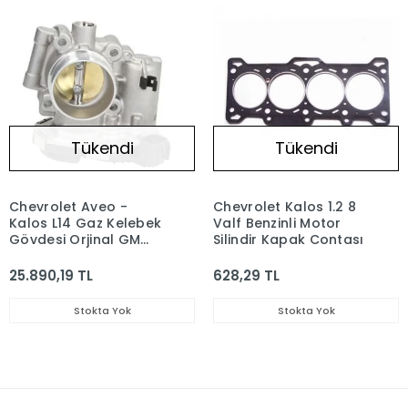
Tükendi
Tükendi
Chevrolet Aveo -
Chevrolet Kalos 1.2 8
Kalos L14 Gaz Kelebek
Valf Benzinli Motor
Gövdesi Orjinal GM
Silindir Kapak Contası
96815470 - 96378856
- 25183953
25.890,19 TL
628,29 TL
Stokta Yok
Stokta Yok