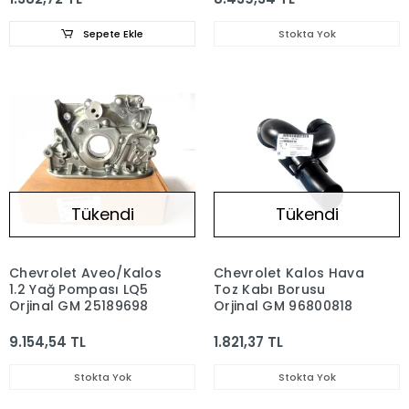
Sepete Ekle
Stokta Yok
Tükendi
Tükendi
Chevrolet Aveo/Kalos
Chevrolet Kalos Hava
1.2 Yağ Pompası LQ5
Toz Kabı Borusu
Orjinal GM 25189698
Orjinal GM 96800818
9.154,54 TL
1.821,37 TL
Stokta Yok
Stokta Yok