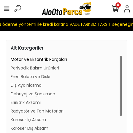
0
ödeme yöntemi ile kredi kartına VADE FARKSIZ TAKSİT seçeneğim
Alt Kategoriler
Motor ve Eksantrik Parçaları
Periyodik Bakım Ürünleri
Fren Balata ve Diski
Dış Aydınlatma
Debriyaj ve Şanzıman
Elektrik Aksamı
Radyatör ve Fan Motorları
Karoser İç Aksam
Karoser Dış Aksam