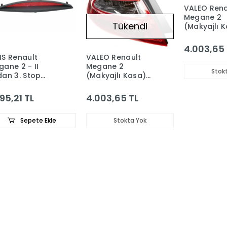
VALEO Rena
Megane 2
Tükendi
(Makyajlı 
Sağ Arka D
Lambası
4.003,65 
820041321
IS Renault
VALEO Renault
ane 2 - II
Megane 2
Stok
dan 3. Stop
(Makyajlı Kasa)
mbası
Sol Arka Dış Stop
00175536
Lambası
195,21 TL
4.003,65 TL
8200413214
Sepete Ekle
Stokta Yok