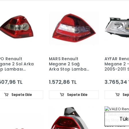
PO Renault
MARS Renault
AYFAR Rena
gane 2 Sol Arka
Megane 2 Sağ
Megane 2 - 
op Lambası
Arka Stop Lambası
2005-2011 
00142682
8200417347 -
Far (Manue
8200757701 -
Mercekli)
507,96 TL
1.572,86 TL
3.765,34 
8200142681
7701063218
Sepete Ekle
Sepete Ekle
Sep
Tük