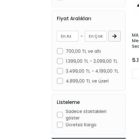
Fiyat Aralıkları
MA
-
Meg
Se
700,00 TL ve altı
La
82
5.
1.399,00 TL - 2.099,00 TL
3.499,00 TL - 4.199,00 TL
4.899,00 TL ve üzeri
Listeleme
Sadece stoktakileri
göster
Ücretsiz Kargo