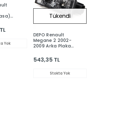
ult
Tükendi
Kasa)
ış Stop
TL
6
DEPO Renault
Megane 2 2002-
ta Yok
2009 Arka Plaka
Lambası
8200480127
543,35 TL
Stokta Yok