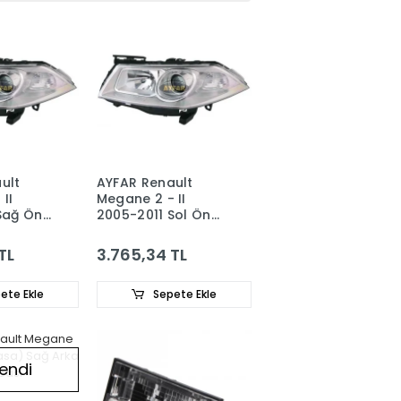
ult
AYFAR Renault
II
Megane 2 - II
Sağ Ön
2005-2011 Sol Ön
l
Far (Manuel
Mercekli)
TL
3.765,34 TL
7701063220
ete Ekle
Sepete Ekle
endi