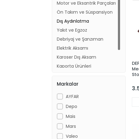
Motor ve Eksantrik Parçaları
Ön Takım ve Süspansiyon
Dış Aydınlatma
Yakıt ve Egzoz
Debriyaj ve Şanzıman
Elektrik Aksamı
Karoser Dış Aksam
DE
Kaporta Ürünleri
Me
St
Fren Balata ve Diski
82
Markalar
Karoser İç Aksam
3.
AYFAR
Depo
Mais
Mars
Valeo