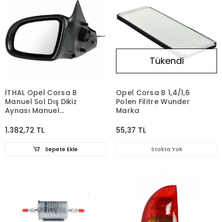
Tükendi
İTHAL Opel Corsa B
Opel Corsa B 1,4/1,6
Manuel Sol Dış Dikiz
Polen Filitre Wunder
Aynası Manuel
Marka
1427440
1.382,72 TL
55,37 TL
Sepete Ekle
Stokta Yok