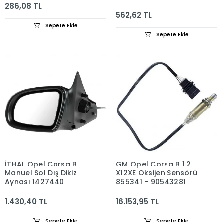
286,08 TL
562,62 TL
Sepete Ekle
Sepete Ekle
İTHAL Opel Corsa B
GM Opel Corsa B 1.2
Manuel Sol Dış Dikiz
X12XE Oksijen Sensörü
Aynası 1427440
855341 - 90543281
1.430,40 TL
16.153,95 TL
Sepete Ekle
Sepete Ekle