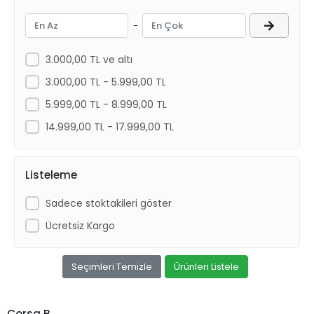
Pierburg
-
Root
Tap
3.000,00 TL ve altı
WISCO
3.000,00 TL - 5.999,00 TL
Wunder
5.999,00 TL - 8.999,00 TL
14.999,00 TL - 17.999,00 TL
Listeleme
Sadece stoktakileri göster
Ücretsiz Kargo
Seçimleri Temizle
Ürünleri Listele
Corsa B