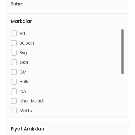
Bakım
Fren Aksamı
Markalar
Art
BOSCH
Bsg
GKN
GM
Hella
INA
İthal-Muadil
Mette
ORAN
Fiyat Aralıkları
Petrolofis