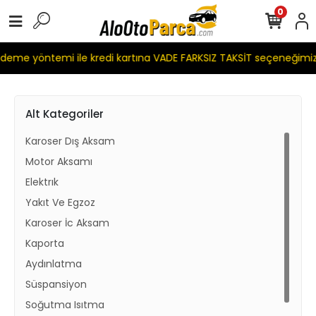
0
me yöntemi ile kredi kartına VADE FARKSIZ TAKSİT seçeneğimiz 
Alt Kategoriler
Karoser Dış Aksam
Motor Aksamı
Elektrık
Yakıt Ve Egzoz
Karoser İc Aksam
Kaporta
Aydınlatma
Süspansiyon
Soğutma Isıtma