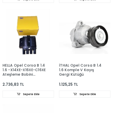
HELLA Opel Corsa B 1.4
İTHAL Opel Corsa B 1.4
1.6 -X14XE-X16XE-C16XE
1.6 Komple V Kayış
Ateşleme Bobini
Gergi Kütüğü
1208063
2.736,83 TL
1.125,25 TL
Sepete Ekle
Sepete Ekle