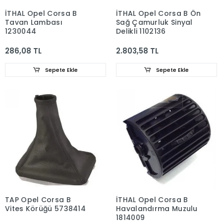
İTHAL Opel Corsa B
İTHAL Opel Corsa B Ön
Tavan Lambası
Sağ Çamurluk Sinyal
1230044
Delikli 1102136
286,08 TL
2.803,58 TL
Sepete Ekle
Sepete Ekle
TAP Opel Corsa B
İTHAL Opel Corsa B
Vites Körüğü 5738414
Havalandırma Muzulu
1814009