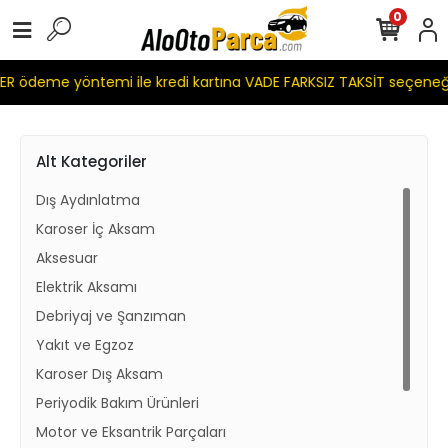
0
R ödeme yöntemi ile kredi kartına VADE FARKSIZ TAKSİT seçeneğ
Alt Kategoriler
Dış Aydınlatma
Karoser İç Aksam
Aksesuar
Elektrik Aksamı
Debriyaj ve Şanzıman
Yakıt ve Egzoz
Karoser Dış Aksam
Periyodik Bakım Ürünleri
Motor ve Eksantrik Parçaları