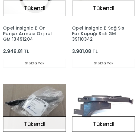
Tükendi
Tükendi
Opel İnsignia B Ön
Opel Insignia B Sağ Sis
Panjur Arması Orjinal
Far Kapağı Sisli GM
GM 13491204
39110342
2.949,81 TL
3.901,08 TL
Stokta Yok
Stokta Yok
Tükendi
Tükendi