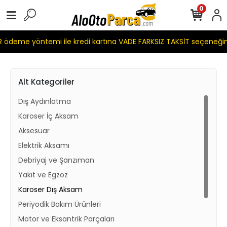
0
ödeme yöntemi ile kredi kartına VADE FARKSIZ TAKSİT seçeneğim
Alt Kategoriler
Dış Aydınlatma
Karoser İç Aksam
Aksesuar
Elektrik Aksamı
Debriyaj ve Şanzıman
Yakıt ve Egzoz
Karoser Dış Aksam
Periyodik Bakım Ürünleri
Motor ve Eksantrik Parçaları