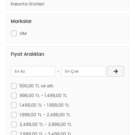
Kaporta Ürünleri
Ön Takım ve Süspansiyon
Markalar
Fren Balata ve Diski
Radyatör ve Fan Motorları
GM
Fiyat Aralıkları
-
500,00 TL ve altı
999,00 TL - 1.499,00 TL
1.499,00 TL - 1.999,00 TL
1.999,00 TL - 2.499,00 TL
2.499,00 TL - 2.999,00 TL
2.999,00 TL - 3.499,00 TL