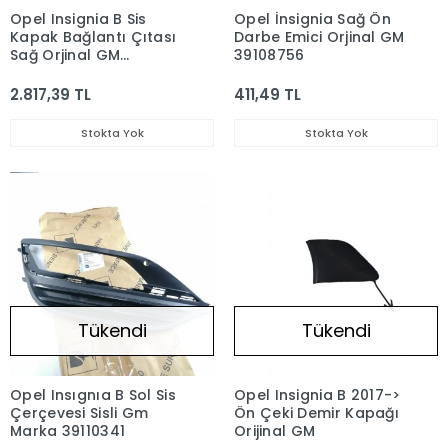
Opel Insignia B Sis
Opel İnsignia Sağ Ön
Kapak Bağlantı Çıtası
Darbe Emici Orjinal GM
Sağ Orjinal GM
39108756
39020290
2.817,39 TL
411,49 TL
Stokta Yok
Stokta Yok
Tükendi
Tükendi
Opel Insıgnıa B Sol Sis
Opel Insignia B 2017->
Çerçevesi Sisli Gm
Ön Çeki Demir Kapağı
Marka 39110341
Orijinal GM