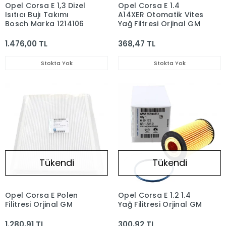
Opel Corsa E 1,3 Dizel
Opel Corsa E 1.4
Isıtıcı Bujı Takımı
A14XER Otomatik Vites
Bosch Marka 1214106
Yağ Filtresi Orjinal GM
1.476,00 TL
368,47 TL
Stokta Yok
Stokta Yok
Tükendi
Tükendi
Opel Corsa E Polen
Opel Corsa E 1.2 1.4
Filitresi Orjinal GM
Yağ Filitresi Orjinal GM
1.280,91 TL
300,92 TL