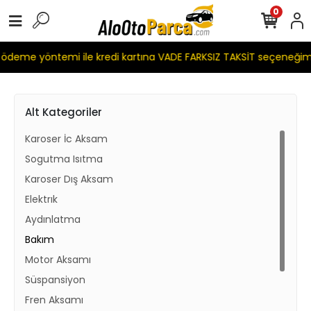
0
eme yöntemi ile kredi kartına VADE FARKSIZ TAKSİT seçeneğimiz
Alt Kategoriler
Karoser İc Aksam
Sogutma Isıtma
Karoser Dış Aksam
Elektrık
Aydınlatma
Bakım
Motor Aksamı
Süspansiyon
Fren Aksamı