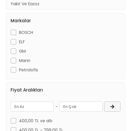
Yakıt Ve Egzoz
Debriyaj ve Şanzıman
Markalar
Kaporta
Aksesuar
BOSCH
ELF
GM
Mann
Petrolofis
Fiyat Aralıkları
-
400,00 TL ve altı
400,00 TL - 799,00 TL