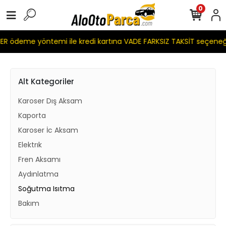
0
R ödeme yöntemi ile kredi kartına VADE FARKSIZ TAKSİT seçeneğ
Alt Kategoriler
Karoser Dış Aksam
Kaporta
Karoser İc Aksam
Elektrık
Fren Aksamı
Aydınlatma
Soğutma Isıtma
Bakım