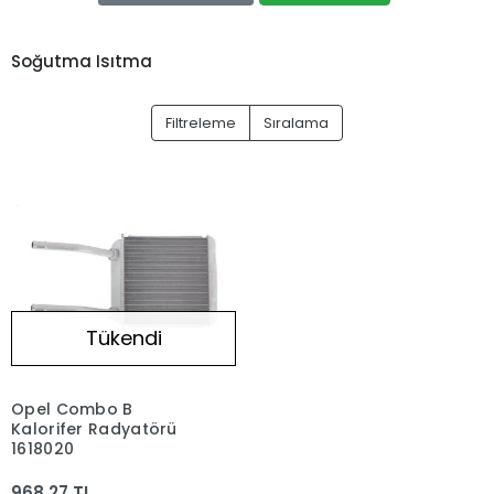
Soğutma Isıtma
Filtreleme
Sıralama
Tükendi
Opel Combo B
Kalorifer Radyatörü
1618020
968,27 TL