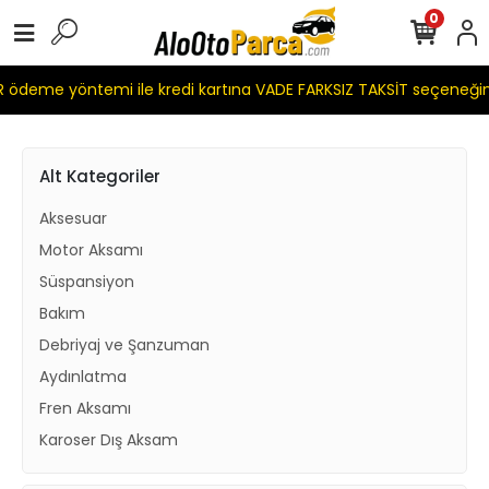
0
ödeme yöntemi ile kredi kartına VADE FARKSIZ TAKSİT seçeneğim
Alt Kategoriler
Aksesuar
Motor Aksamı
Süspansiyon
Bakım
Debriyaj ve Şanzuman
Aydınlatma
Fren Aksamı
Karoser Dış Aksam