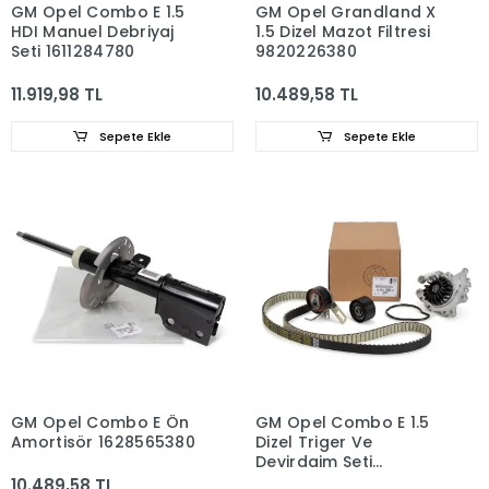
GM Opel Combo E 1.5
GM Opel Grandland X
HDI Manuel Debriyaj
1.5 Dizel Mazot Filtresi
Seti 1611284780
9820226380
11.919,98 TL
10.489,58 TL
Sepete Ekle
Sepete Ekle
GM Opel Combo E Ön
GM Opel Combo E 1.5
Amortisör 1628565380
Dizel Triger Ve
Devirdaim Seti
1628926180
10.489,58 TL