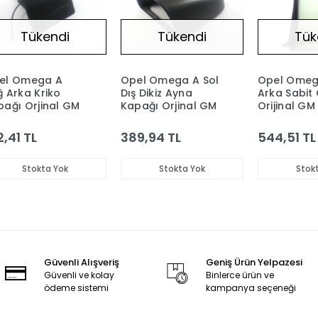
Tükendi
Tükendi
Tük
el Omega A
Opel Omega A Sol
Opel Omeg
 Arka Kriko
Dış Dikiz Ayna
Arka Sabit
pağı Orjinal GM
Kapağı Orjinal GM
Orijinal GM
2,41 TL
389,94 TL
544,51 TL
Stokta Yok
Stokta Yok
Stok
Güvenli Alışveriş
Geniş Ürün Yelpazesi
Güvenli ve kolay
Binlerce ürün ve
ödeme sistemi
kampanya seçeneği