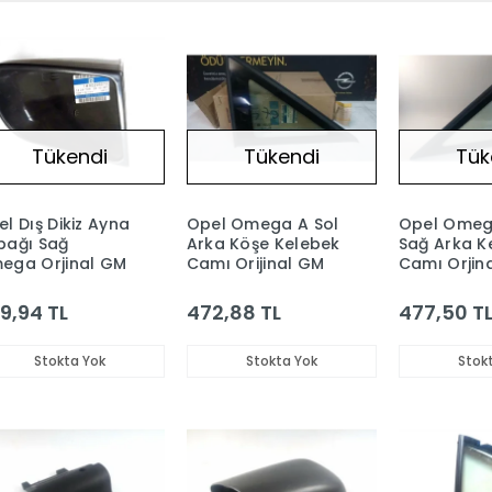
Tükendi
Tükendi
Tük
l Dış Dikiz Ayna
Opel Omega A Sol
Opel Omeg
pağı Sağ
Arka Köşe Kelebek
Sağ Arka K
ega Orjinal GM
Camı Orijinal GM
Camı Orjin
9,94 TL
472,88 TL
477,50 T
Stokta Yok
Stokta Yok
Stok