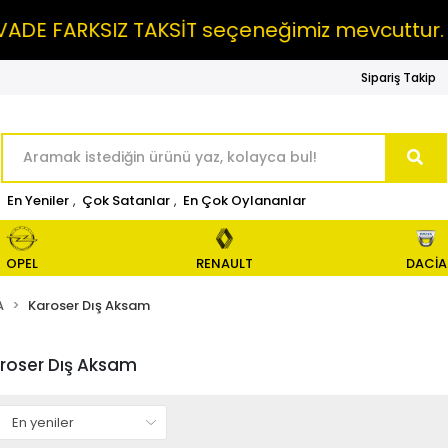
E FARKSIZ TAKSİT seçeneğimiz mevcuttur.
Sipariş Takip
En Yeniler
,
Çok Satanlar
,
En Çok Oylananlar
OPEL
RENAULT
DACİA
A
Karoser Dış Aksam
roser Dış Aksam