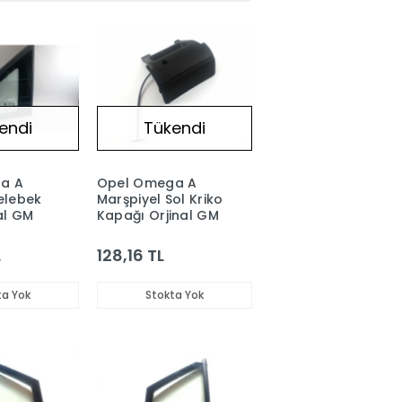
endi
Tükendi
a A
Opel Omega A
elebek
Marşpiyel Sol Kriko
al GM
Kapağı Orjinal GM
L
128,16 TL
ta Yok
Stokta Yok