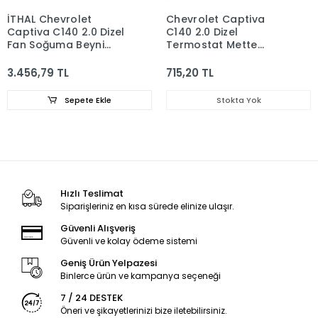
İTHAL Chevrolet
Chevrolet Captiva
Captiva C140 2.0 Dizel
C140 2.0 Dizel
Fan Soğuma Beyni
Termostat Mette
20951801
96868335
3.456,79 TL
715,20 TL
Sepete Ekle
Stokta Yok
Hızlı Teslimat
Siparişleriniz en kısa sürede elinize ulaşır.
Güvenli Alışveriş
Güvenli ve kolay ödeme sistemi
Geniş Ürün Yelpazesi
Binlerce ürün ve kampanya seçeneği
7 / 24 DESTEK
Öneri ve şikayetlerinizi bize iletebilirsiniz.