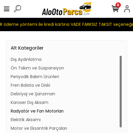
0
 ödeme yöntemi ile kredi kartına VADE FARKSIZ TAKSİT seçeneği
Alt Kategoriler
Dış Aydınlatma
Ön Takım ve Süspansiyon
Periyodik Bakım Ürünleri
Fren Balata ve Diski
Debriyaj ve Şanzıman
Karoser Dış Aksam
Radyatör ve Fan Motorları
Elektrik Aksamı
Motor ve Eksantrik Parçaları