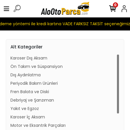
0
e yöntemi ile kredi kartına VADE FARKSIZ TAKSİT seçeneğimiz m
Alt Kategoriler
Karoser Dış Aksam
Ön Takım ve Süspansiyon
Dış Aydınlatma
Periyodik Bakım Ürünleri
Fren Balata ve Diski
Debriyaj ve Şanzıman
Yakıt ve Egzoz
Karoser İç Aksam
Motor ve Eksantrik Parçaları