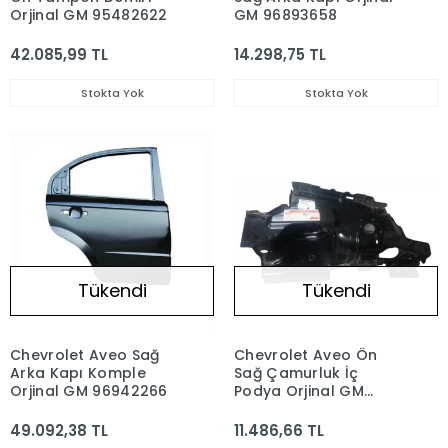
Orjinal GM 95482622
GM 96893658
42.085,99 TL
14.298,75 TL
Stokta Yok
Stokta Yok
Tükendi
Tükendi
Chevrolet Aveo Sağ
Chevrolet Aveo Ön
Arka Kapı Komple
Sağ Çamurluk İç
Orjinal GM 96942266
Podya Orjinal GM
96853761
49.092,38 TL
11.486,66 TL