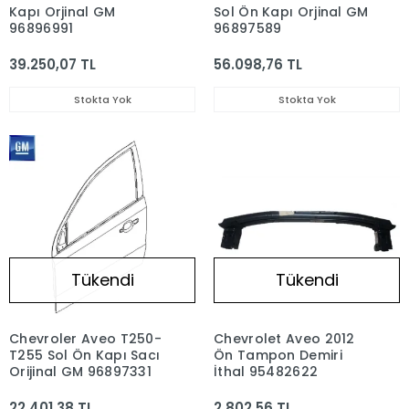
Kapı Orjinal GM
Sol Ön Kapı Orjinal GM
96896991
96897589
39.250,07 TL
56.098,76 TL
Stokta Yok
Stokta Yok
Tükendi
Tükendi
Chevroler Aveo T250-
Chevrolet Aveo 2012
T255 Sol Ön Kapı Sacı
Ön Tampon Demiri
Orijinal GM 96897331
İthal 95482622
22.401,38 TL
2.802,56 TL