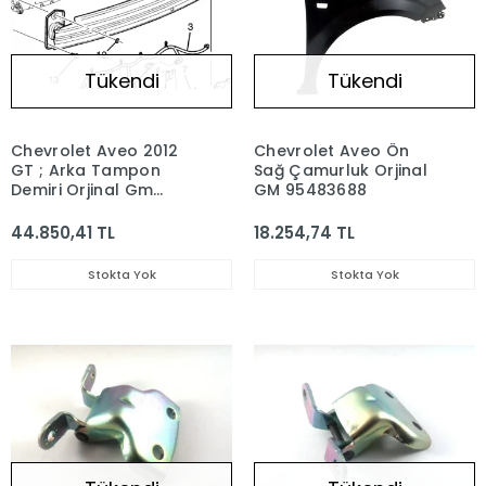
Tükendi
Tükendi
Chevrolet Aveo 2012
Chevrolet Aveo Ön
GT ; Arka Tampon
Sağ Çamurluk Orjinal
Demiri Orjinal Gm
GM 95483688
95058439
44.850,41 TL
18.254,74 TL
Stokta Yok
Stokta Yok