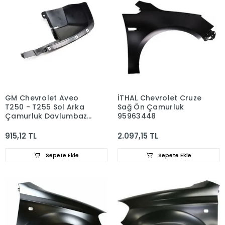
GM Chevrolet Aveo
İTHAL Chevrolet Cruze
T250 - T255 Sol Arka
Sağ Ön Çamurluk
Çamurluk Davlumbazı
95963448
96648674
915,12 TL
2.097,15 TL
Sepete Ekle
Sepete Ekle