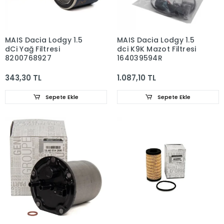
MAIS Dacia Lodgy 1.5
MAIS Dacia Lodgy 1.5
dCi Yağ Filtresi
dci K9K Mazot Filtresi
8200768927
164039594R
343,30 TL
1.087,10 TL
Sepete Ekle
Sepete Ekle