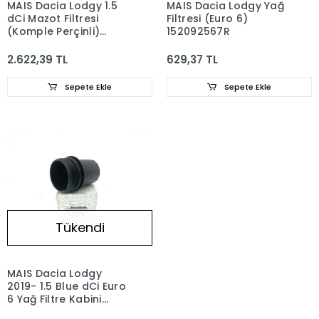
MAIS Dacia Lodgy 1.5
MAIS Dacia Lodgy Yağ
dCi Mazot Filtresi
Filtresi (Euro 6)
(Komple Perçinli)
152092567R
164005420R -
164000797R
2.622,39 TL
629,37 TL
Sepete Ekle
Sepete Ekle
Tükendi
MAIS Dacia Lodgy
2019- 1.5 Blue dCi Euro
6 Yağ Filtre Kabini
152378668R