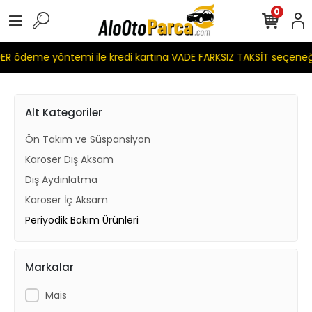
0
R ödeme yöntemi ile kredi kartına VADE FARKSIZ TAKSİT seçeneğ
Alt Kategoriler
Ön Takım ve Süspansiyon
Karoser Dış Aksam
Dış Aydınlatma
Karoser İç Aksam
Periyodik Bakım Ürünleri
Markalar
Mais