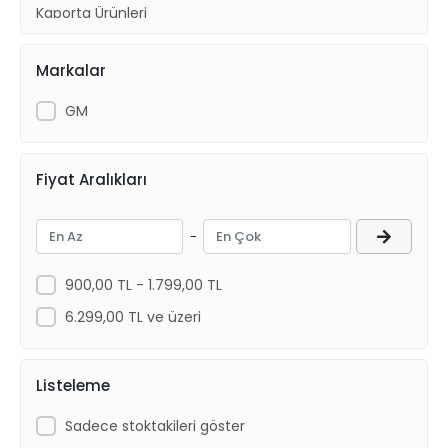
Kaporta Ürünleri
Yakıt Ve Egzoz
Markalar
Ön Takım ve Süspansiyon
Aksesuar
GM
Fiyat Aralıkları
-
900,00 TL - 1.799,00 TL
6.299,00 TL ve üzeri
Listeleme
Sadece stoktakileri göster