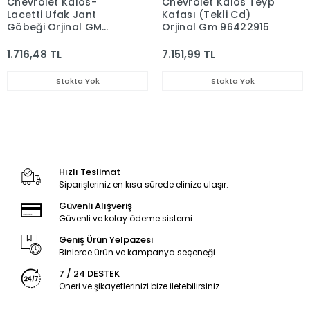
Chevrolet Kalos-
Chevrolet Kalos Teyp
Lacetti Ufak Jant
Kafası (Tekli Cd)
Göbeği Orjinal GM
Orjinal Gm 96422915
96452311
1.716,48 TL
7.151,99 TL
Stokta Yok
Stokta Yok
Hızlı Teslimat
Siparişleriniz en kısa sürede elinize ulaşır.
Güvenli Alışveriş
Güvenli ve kolay ödeme sistemi
Geniş Ürün Yelpazesi
Binlerce ürün ve kampanya seçeneği
7 / 24 DESTEK
Öneri ve şikayetlerinizi bize iletebilirsiniz.