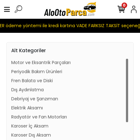
0
R ödeme yöntemi ile kredi kartına VADE FARKSIZ TAKSİT seçeneğ
Alt Kategoriler
Motor ve Eksantrik Parçaları
Periyodik Bakım Ürünleri
Fren Balata ve Diski
Dış Aydınlatma
Debriyaj ve Şanzıman
Elektrik Aksamı
Radyatör ve Fan Motorları
Karoser İç Aksam
Karoser Dış Aksam