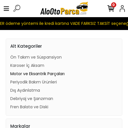
0
R ödeme yöntemi ile kredi kartına VADE FARKSIZ TAKSİT seçeneğ
Alt Kategoriler
Ön Takım ve Süspansiyon
Karoser İç Aksam
Motor ve Eksantrik Parçaları
Periyodik Bakım Ürünleri
Dış Aydınlatma
Debriyaj ve Şanzıman
Fren Balata ve Diski
Markalar