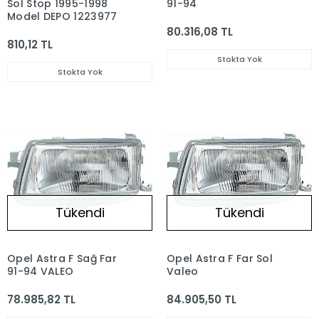
Sol Stop 1995-1998
91-94
Model DEPO 1223977
80.316,08 TL
810,12 TL
Stokta Yok
Stokta Yok
Tükendi
Tükendi
Opel Astra F Sağ Far
Opel Astra F Far Sol
91-94 VALEO
Valeo
78.985,82 TL
84.905,50 TL