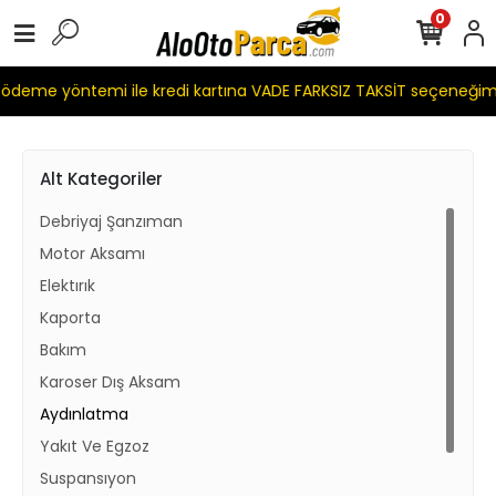
0
eme yöntemi ile kredi kartına VADE FARKSIZ TAKSİT seçeneğimiz
Alt Kategoriler
Debriyaj Şanzıman
Motor Aksamı
Elektırık
Kaporta
Bakım
Karoser Dış Aksam
Aydınlatma
Yakıt Ve Egzoz
Suspansıyon