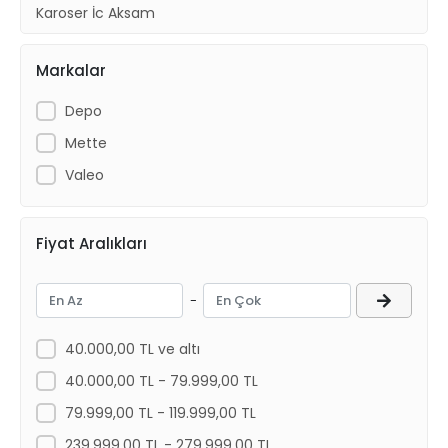
Karoser İc Aksam
Sogutma Isıtma
Markalar
Fren Aksamı
Depo
Mette
Valeo
Fiyat Aralıkları
-
40.000,00 TL ve altı
40.000,00 TL - 79.999,00 TL
79.999,00 TL - 119.999,00 TL
239.999,00 TL - 279.999,00 TL