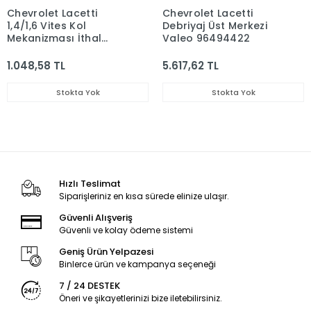
Chevrolet Lacetti
Chevrolet Lacetti
1,4/1,6 Vites Kol
Debriyaj Üst Merkezi
Mekanizması İthal
Valeo 96494422
Ürün 25186916A
1.048,58 TL
5.617,62 TL
Stokta Yok
Stokta Yok
Hızlı Teslimat
Siparişleriniz en kısa sürede elinize ulaşır.
Güvenli Alışveriş
Güvenli ve kolay ödeme sistemi
Geniş Ürün Yelpazesi
Binlerce ürün ve kampanya seçeneği
7 / 24 DESTEK
Öneri ve şikayetlerinizi bize iletebilirsiniz.