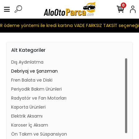
0
 ödeme yöntemi ile kredi kartına VADE FARKSIZ TAKSİT seçeneği
Alt Kategoriler
Dış Aydınlatma
Debriyaj ve Şanzıman
Fren Balata ve Diski
Periyodik Bakım Ürünleri
Radyatör ve Fan Motorları
Kaporta Ürünleri
Elektrik Aksamı
Karoser İç Aksam
Ön Takım ve Süspansiyon