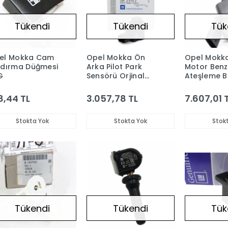
Tükendi
Tükendi
Tük
el Mokka Cam
Opel Mokka Ön
Opel Mokka
ldırma Düğmesi
Arka Pilot Park
Motor Benzi
G
Sensörü Orjinal
Ateşleme B
GM
Orjinal GM
8,44 TL
3.057,78 TL
7.607,01 
Stokta Yok
Stokta Yok
Stok
Tükendi
Tükendi
Tük