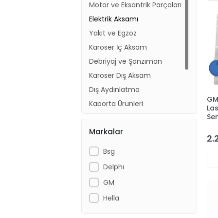
Motor ve Eksantrik Parçaları
Elektrik Aksamı
Yakıt ve Egzoz
Karoser İç Aksam
Debriyaj ve Şanzıman
Karoser Dış Aksam
Dış Aydınlatma
GM
Kaporta Ürünleri
Las
Se
Radyatör ve Fan Motorları
135
Markalar
Ön Takım ve Süspansiyon
2.
Aksesuar
Bsg
Delphı
GM
Hella