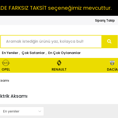
KSIZ TAKSİT seçeneğimiz mevcuttur.
MAIL
Sipariş Takip
En Yeniler
,
Çok Satanlar
,
En Çok Oylananlar
OPEL
RENAULT
DACİA
Aksamı
ektrik Aksamı