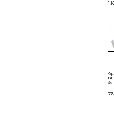
1.
Op
Isı
Sen
GM
78