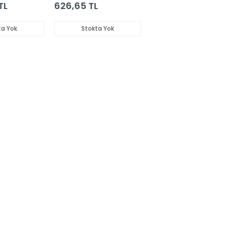
TL
626,65 TL
ta Yok
Stokta Yok