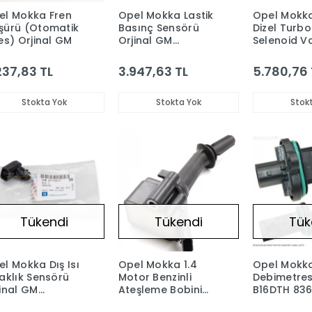
el Mokka Fren
Opel Mokka Lastik
Opel Mokka
şürü (Otomatik
Basınç Sensörü
Dizel Turbo
es) Orjinal GM
Orjinal GM
Selenoid V
13598773
Orjinal 55
851036
237,83 TL
3.947,63 TL
5.780,76 
Stokta Yok
Stokta Yok
Stok
Tükendi
Tükendi
Tük
l Mokka Dış Isı
Opel Mokka 1.4
Opel Mokk
aklık Sensörü
Motor Benzinli
Debimetres
inal GM
Ateşleme Bobini
B16DTH 83
36114-25775833
BSG 1208117