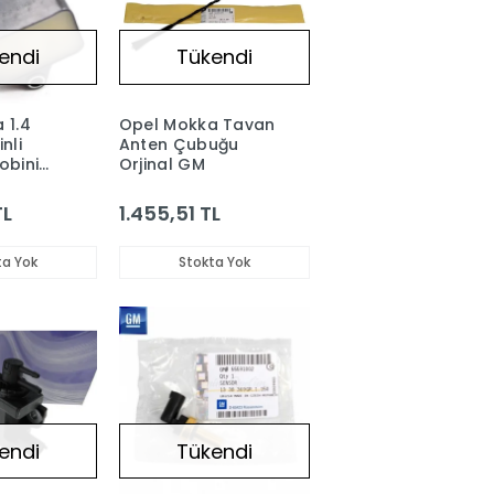
endi
Tükendi
 1.4
Opel Mokka Tavan
nli
Anten Çubuğu
obini
Orjinal GM
TL
1.455,51 TL
ta Yok
Stokta Yok
endi
Tükendi