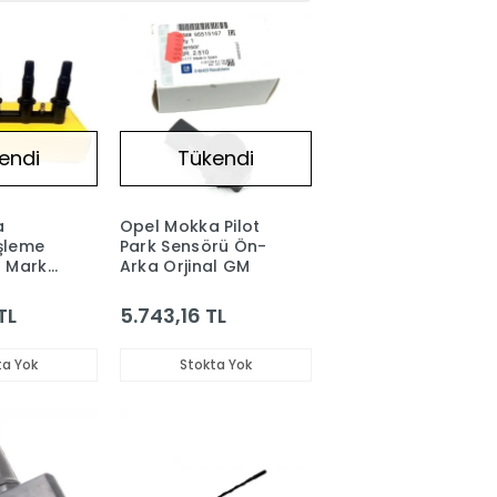
endi
Tükendi
a
Opel Mokka Pilot
şleme
Park Sensörü Ön-
a Marka
Arka Orjinal GM
TL
5.743,16 TL
ta Yok
Stokta Yok