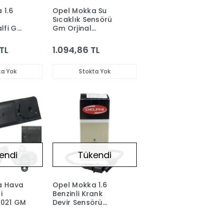
 1.6
Opel Mokka Su
Sıcaklık Sensörü
alfi Gm
Gm Orjinal
576356-
55591002-1338369
TL
1.094,86 TL
ta Yok
Stokta Yok
endi
Tükendi
a Hava
Opel Mokka 1.6
i
Benzinli Krank
6021 GM
Devir Sensörü
DELPHI 6238868