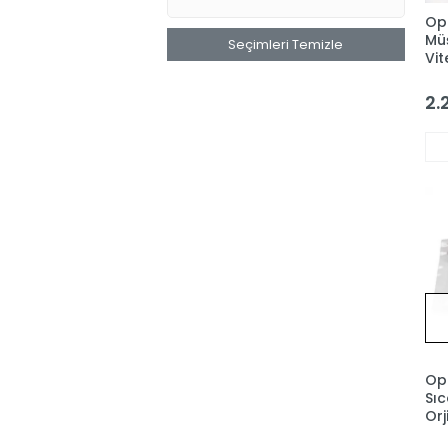
Op
Mü
Seçimleri Temizle
Vit
2.
Ope
Sıc
Orj
12