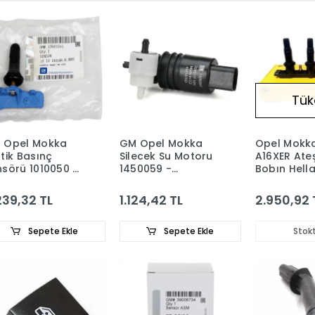
Tük
 Opel Mokka
GM Opel Mokka
Opel Mokk
tik Basınç
Silecek Su Motoru
A16XER Ate
nsörü 1010050 -
1450059 -
Bobın Hell
81561
13250357
55584404
239,32 TL
1.124,42 TL
2.950,92 
Sepete Ekle
Sepete Ekle
Stok