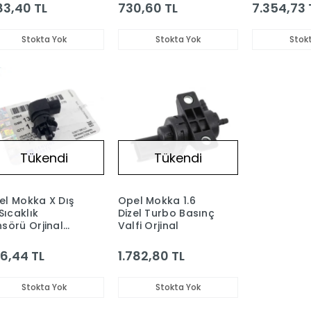
183,40 TL
730,60 TL
7.354,73 
Stokta Yok
Stokta Yok
Stok
Tükendi
Tükendi
el Mokka X Dış
Opel Mokka 1.6
 Sıcaklık
Dizel Turbo Basınç
sörü Orjinal
Valfi Orjinal
 13583411
6,44 TL
1.782,80 TL
Stokta Yok
Stokta Yok