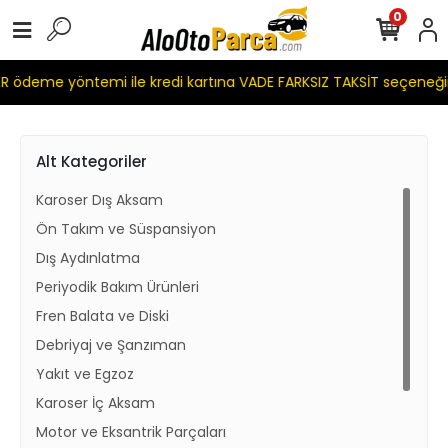
0
 ödeme yöntemi ile kredi kartına VADE FARKSIZ TAKSİT seçeneği
Alt Kategoriler
Karoser Dış Aksam
Ön Takım ve Süspansiyon
Dış Aydınlatma
Periyodik Bakım Ürünleri
Fren Balata ve Diski
Debriyaj ve Şanzıman
Yakıt ve Egzoz
Karoser İç Aksam
Motor ve Eksantrik Parçaları