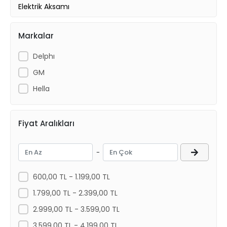
Elektrik Aksamı
Radyatör ve Fan Motorları
Markalar
Kaporta Ürünleri
Aksesuar
Delphı
GM
Hella
Fiyat Aralıkları
-
600,00 TL - 1.199,00 TL
1.799,00 TL - 2.399,00 TL
2.999,00 TL - 3.599,00 TL
3.599,00 TL - 4.199,00 TL