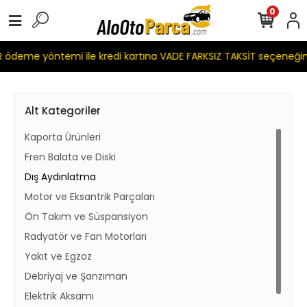
0
ödeme yöntemi ile kredi kartına VADE FARKSIZ TAKSİT seçeneğim
Alt Kategoriler
Kaporta Ürünleri
Fren Balata ve Diski
Dış Aydınlatma
Motor ve Eksantrik Parçaları
Ön Takım ve Süspansiyon
Radyatör ve Fan Motorları
Yakıt ve Egzoz
Debriyaj ve Şanzıman
Elektrik Aksamı