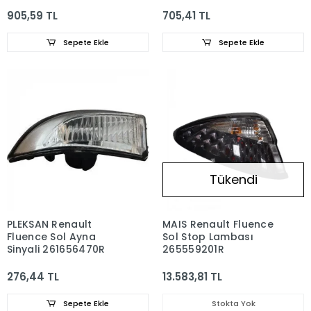
265502140R
905,59 TL
705,41 TL
Sepete Ekle
Sepete Ekle
Tükendi
PLEKSAN Renault
MAIS Renault Fluence
Fluence Sol Ayna
Sol Stop Lambası
Sinyali 261656470R
265559201R
276,44 TL
13.583,81 TL
Sepete Ekle
Stokta Yok