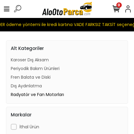
0
R ödeme yöntemi ile kredi kartına VADE FARKSIZ TAKSİT seçeneğ
Alt Kategoriler
Karoser Dış Aksam
Periyodik Bakım Ürünleri
Fren Balata ve Diski
Dış Aydınlatma
Radyatör ve Fan Motorları
Markalar
İthal Ürün