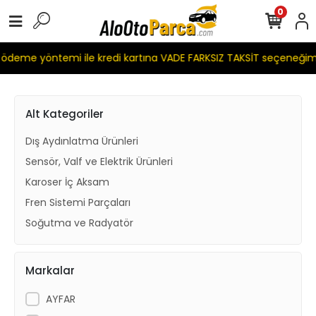
0
eme yöntemi ile kredi kartına VADE FARKSIZ TAKSİT seçeneğimiz
Alt Kategoriler
Dış Aydınlatma Ürünleri
Sensör, Valf ve Elektrik Ürünleri
Karoser İç Aksam
Fren Sistemi Parçaları
Soğutma ve Radyatör
Markalar
AYFAR