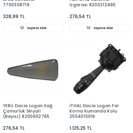
7700308719
Izgarası 8200212480
328,99 TL
276,54 TL
Sepete Ekle
Sepete Ekle
YERLİ Dacia Logan Sağ
İTHAL Dacia Logan Far
Çamurluk Sinyali
Korna Kumanda Kolu
(Beyaz) 8200602765
255401301R
276,54 TL
1.125,25 TL