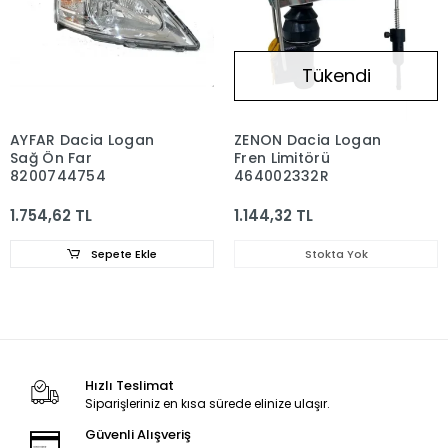
Tükendi
AYFAR Dacia Logan
ZENON Dacia Logan
Sağ Ön Far
Fren Limitörü
8200744754
464002332R
1.754,62 TL
1.144,32 TL
Sepete Ekle
Stokta Yok
Hızlı Teslimat
Siparişleriniz en kısa sürede elinize ulaşır.
Güvenli Alışveriş