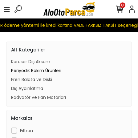
0
 ödeme yöntemi ile kredi kartına VADE FARKSIZ TAKSİT seçeneği
Alt Kategoriler
Karoser Dış Aksam
Periyodik Bakım Ürünleri
Fren Balata ve Diski
Dış Aydınlatma
Radyatör ve Fan Motorları
Markalar
Fıltron