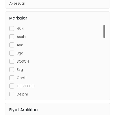
Aksesuar
Radyatör ve Fan Motorları
Markalar
Kaporta Ürünleri
Yakıt Ve Egzoz
404
Asahı
Ayd
Bga
BOSCH
Bsg
Conti
CORTECO
Delphı
Depo
Fiyat Aralıkları
Dk