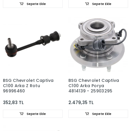
Ufı
Sepete Ekle
Sepete Ekle
Valeo
WISCO
Wunder
Ytt
BSG Chevrolet Captiva
BSG Chevrolet Captiva
C100 Arka Z Rotu
C100 Arka Porya
96996460
4814139 - 25903295
352,83 TL
2.479,35 TL
Sepete Ekle
Sepete Ekle