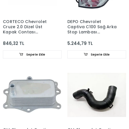
CORTECO Chevrolet
DEPO Chevrolet
Cruze 2.0 Dizel Üst
Captiva C100 Sağ Arka
Kapak Contası
Stop Lambası
96440309
96830938
846,32 TL
5.244,79 TL
Sepete Ekle
Sepete Ekle