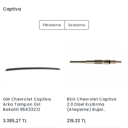
İthal Ürün
Captiva
İthal-Muadil
Kale
Filtreleme
Sıralama
KAPİMSAN
LEMFORDER
Mando
Maysan
Mette
OPEL
Sachs
Snr
GM Chevrolet Captiva
BSG Chevrolet Captiva
Arka Tampon Üst
2.0 Dizel Kızdırma
Tap
Bakaliti 96433212
(Ateşleme) Bujisi
TEKNOROT
96440144
3.385,27 TL
219,33 TL
Trw