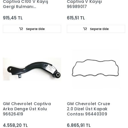
Captiva C100 V Kayış
Captiva V Kayışı
Gergi Rulmanı
96989017
96440417
915,45 TL
615,51 TL
Sepete Ekle
Sepete Ekle
GM Chevrolet Captiva
GM Chevrolet Cruze
Arka Denge Üst Kolu
2.0 Dizel Üst Kapak
96626419
Contası 96440309
4.558,20 TL
6.865,91 TL