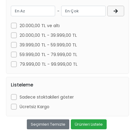
ELF
-
Elrıng
Eneos
20.000,00 TL ve altı
Euro
20.000,00 TL - 39.999,00 TL
FAG
39.999,00 TL - 59.999,00 TL
Febı
59.999,00 TL - 79.999,00 TL
Fıltron
79.999,00 TL - 99.999,00 TL
Gates
GM
Listeleme
GMB
Sadece stoktakileri göster
Goodyear
Ücretsiz Kargo
GRAT
GVA
Seçimleri Temizle
Ürünleri Listele
INA