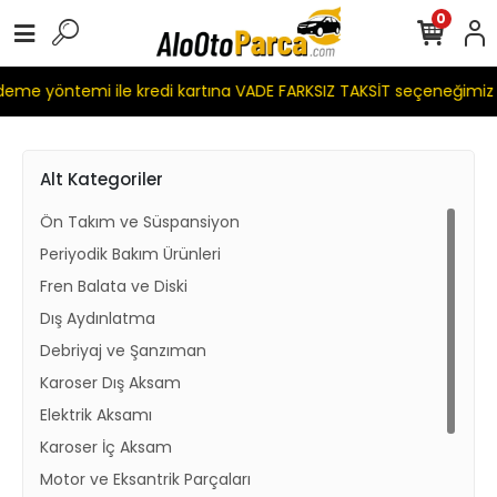
0
 yöntemi ile kredi kartına VADE FARKSIZ TAKSİT seçeneğimiz me
Alt Kategoriler
Ön Takım ve Süspansiyon
Periyodik Bakım Ürünleri
Fren Balata ve Diski
Dış Aydınlatma
Debriyaj ve Şanzıman
Karoser Dış Aksam
Elektrik Aksamı
Karoser İç Aksam
Motor ve Eksantrik Parçaları