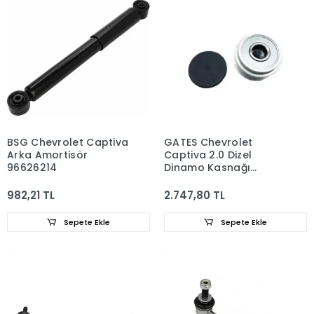
BSG Chevrolet Captiva
GATES Chevrolet
Arka Amortisör
Captiva 2.0 Dizel
96626214
Dinamo Kasnağı
93743440
982,21 TL
2.747,80 TL
Sepete Ekle
Sepete Ekle