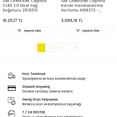
GM Chevrolet Captiva
GM Chevrolet Captiva
C140 2.0 Dizel Yağ
Karter Havalandırma
Soğutucu 25192111
Hortumu 4818272 -
25183222
16.211,17 TL
3.099,19 TL
Sepete Ekle
Sepete Ekle
1
2
3
...
9
Hızlı Teslimat
Siparişleriniz en kısa sürede elinize ulaşır.
Güvenli Alışveriş
Güvenli ve kolay ödeme sistemi
Geniş Ürün Yelpazesi
Binlerce ürün ve kampanya seçeneği
7 / 24 DESTEK
Öneri ve şikayetlerinizi bize iletebilirsiniz.