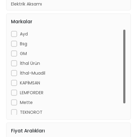
Elektrik Aksamı
Yakıt Ve Egzoz
Markalar
Kaporta Ürünleri
Ayd
Bsg
GM
İthal Ürün
İthal-Muadil
KAPİMSAN
LEMFORDER
Mette
TEKNOROT
Ytt
Fiyat Aralıkları