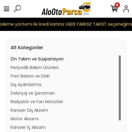
0
me yöntemi ile kredi kartına VADE FARKSIZ TAKSİT seçeneğimiz
Alt Kategoriler
Ön Takım ve Süspansiyon
Periyodik Bakım Ürünleri
Fren Balata ve Diski
Dış Aydınlatma
Debriyaj ve Şanzıman
Radyatör ve Fan Motorları
Karoser Dış Aksam
Motor Aksamı
Karoser İç Aksam