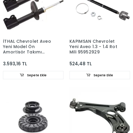
İTHAL Chevrolet Aveo
KAPIMSAN Chevrolet
Yeni Model Ön
Yeni Aveo 1.3 - 1.4 Rot
Amortisör Takımı
Mili 95952929
95917154
3.593,16 TL
524,48 TL
Sepete Ekle
Sepete Ekle