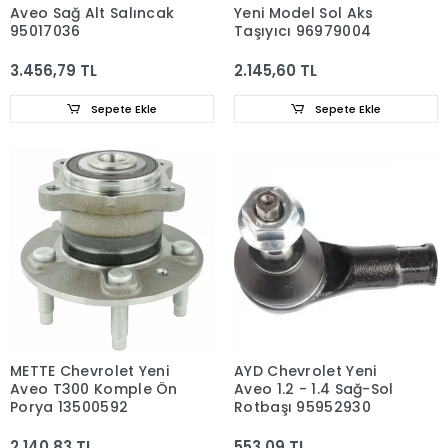
Aveo Sağ Alt Salıncak
Yeni Model Sol Aks
95017036
Taşıyıcı 96979004
3.456,79 TL
2.145,60 TL
Sepete Ekle
Sepete Ekle
METTE Chevrolet Yeni
AYD Chevrolet Yeni
Aveo T300 Komple Ön
Aveo 1.2 - 1.4 Sağ-Sol
Porya 13500592
Rotbaşı 95952930
2.140,83 TL
553,09 TL