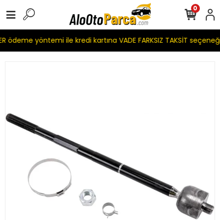
0
 ödeme yöntemi ile kredi kartına VADE FARKSIZ TAKSİT seçeneği