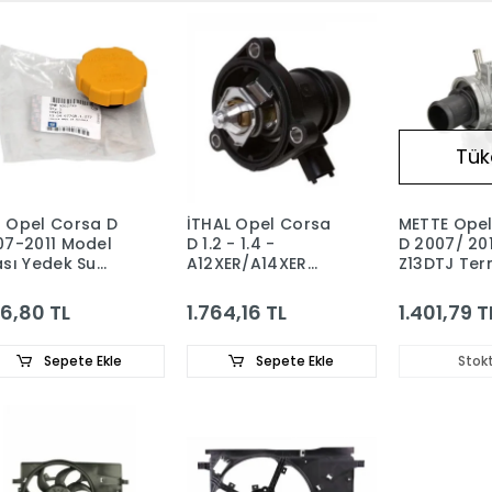
Tük
 Opel Corsa D
İTHAL Opel Corsa
METTE Ope
07-2011 Model
D 1.2 - 1.4 -
D 2007/ 20
ası Yedek Su
A12XER/A14XER
Z13DTJ Ter
po Kapağı
Termostat
6338039
04677 -
1338379
6,80 TL
1.764,16 TL
1.401,79 T
02799
Sepete Ekle
Sepete Ekle
Stok