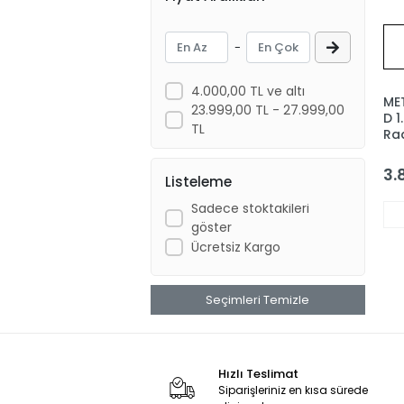
-
4.000,00 TL ve altı
ME
23.999,00 TL - 27.999,00
D 1
TL
Ra
Mo
Da
3.
Listeleme
Sadece stoktakileri
göster
Ücretsiz Kargo
Seçimleri Temizle
Hızlı Teslimat
Siparişleriniz en kısa sürede