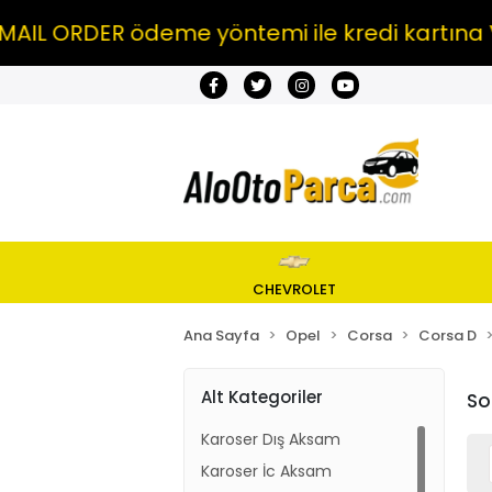
L ORDER ödeme yöntemi ile kredi kartına VA
CHEVROLET
Ana Sayfa
Opel
Corsa
Corsa D
Alt Kategoriler
So
Karoser Dış Aksam
Karoser İc Aksam