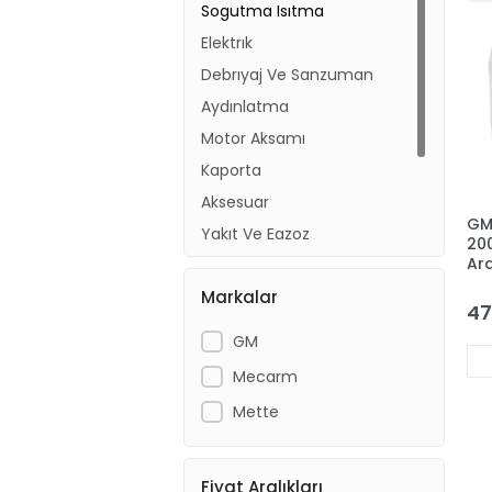
Sogutma Isıtma
Elektrık
Debrıyaj Ve Sanzuman
Aydınlatma
Motor Aksamı
Kaporta
Aksesuar
GM
Yakıt Ve Egzoz
20
Ar
Süspansiyon
De
Markalar
Bakım
13
47
92
Fren Aksamı
GM
Mecarm
Mette
Fiyat Aralıkları