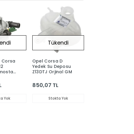
endi
Tükendi
l Corsa
Opel Corsa D
12
Yedek Su Deposu
mostat
Z13DTJ Orjinal GM
L
850,07 TL
ta Yok
Stokta Yok