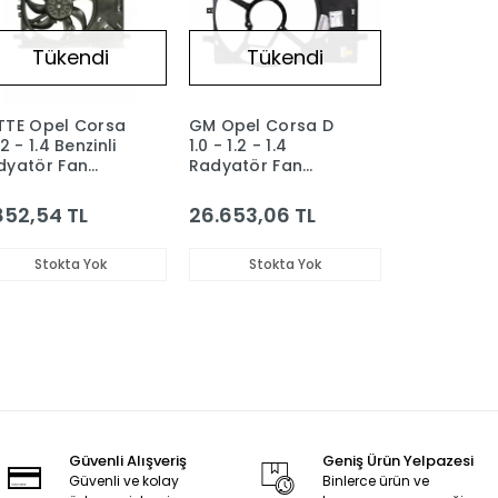
Tükendi
Tükendi
TTE Opel Corsa
GM Opel Corsa D
.2 - 1.4 Benzinli
1.0 - 1.2 - 1.4
dyatör Fan
Radyatör Fan
toru ve
Davlumbazı
vlumbazı
1341394 - 55702191
852,54 TL
26.653,06 TL
Stokta Yok
Stokta Yok
Güvenli Alışveriş
Geniş Ürün Yelpazesi
Güvenli ve kolay
Binlerce ürün ve