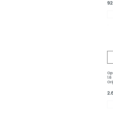
13
92
Ope
1.
Ori
2.