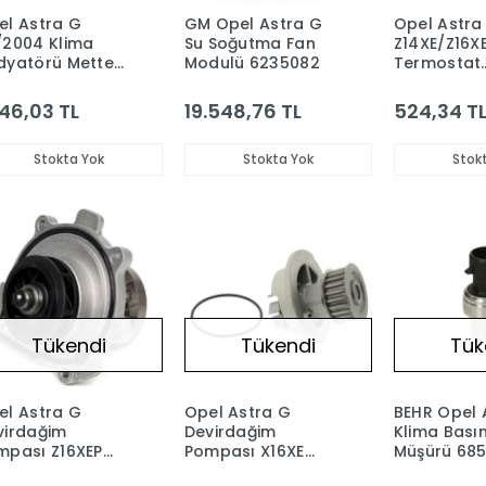
el Astra G
GM Opel Astra G
Opel Astra
/2004 Klima
Su Soğutma Fan
Z14XE/Z16X
dyatörü Mette
Modulü 6235082
Termostat
rka 1850074
Motorad M
1338003
146,03 TL
19.548,76 TL
524,34 T
Stokta Yok
Stokta Yok
Stok
Tükendi
Tükendi
Tük
el Astra G
Opel Astra G
BEHR Opel 
virdağim
Devirdağim
Klima Bası
mpası Z16XEP
Pompası X16XE
Müşürü 685
gatti Marka
Mette Marka