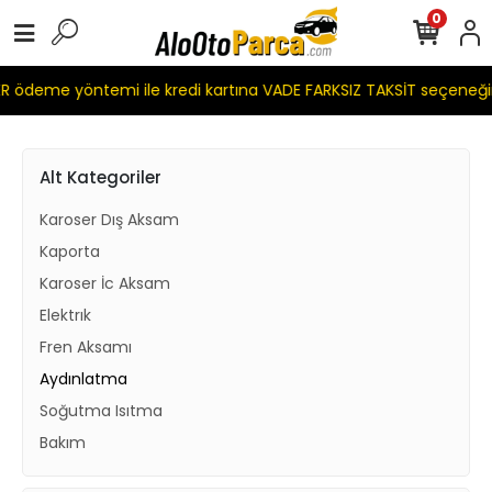
0
 ödeme yöntemi ile kredi kartına VADE FARKSIZ TAKSİT seçeneği
Alt Kategoriler
Karoser Dış Aksam
Kaporta
Karoser İc Aksam
Elektrık
Fren Aksamı
Aydınlatma
Soğutma Isıtma
Bakım