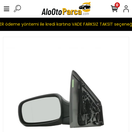
0
R ödeme yöntemi ile kredi kartına VADE FARKSIZ TAKSİT seçeneğ