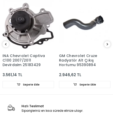
INA Chevrolet Captiva
GM Chevrolet Cruze
C100 2007/2011
Radyatör Alt Çıkış
Devirdaim 25183429
Hortumu 95390894
3.561,14 TL
2.946,62 TL
Sepete Ekle
Sepete Ekle
Hızlı Teslimat
Siparişleriniz en kısa sürede elinize ulaşır.