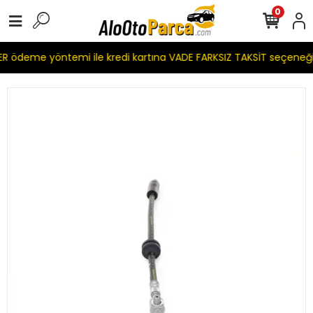
0
 ödeme yöntemi ile kredi kartına VADE FARKSIZ TAKSİT seçeneği