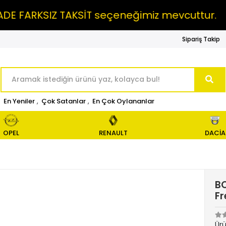
ARKSIZ TAKSİT seçeneğimiz mevcuttur.
MA
Sipariş Takip
En Yeniler
,
Çok Satanlar
,
En Çok Oylananlar
OPEL
RENAULT
DACİA
BO
Fr
Ür