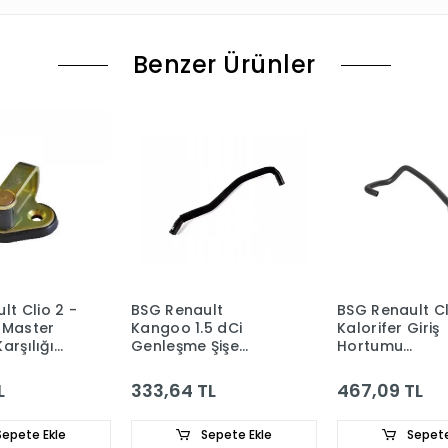
Benzer Ürünler
lt Clio 2 -
BSG Renault
BSG Renault Cl
 Master
Kangoo 1.5 dCi
Kalorifer Giriş
Karşılığı
Genleşme Şişe
Hortumu
922
Hortumu
7700834882
8200253016
L
333,64 TL
467,09 TL
epete Ekle
Sepete Ekle
Sepete