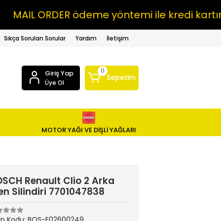
IL ORDER ödeme yöntemi ile kredi kartına V
Sıkça Sorulan Sorular
Yardım
İletişim
0
Giriş Yap
Sepetim
Üye Ol
MOTOR YAĞI VE DİŞLİ YAĞLARI
SCH Renault Clio 2 Arka
en Silindiri 7701047838
ün Kodu:
BOS-F02600249