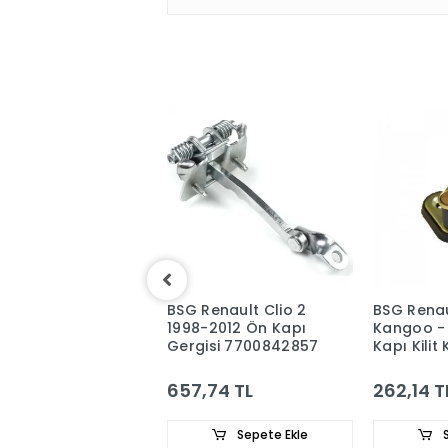
 Renault Clio 2
BSG Renault Clio 2
BSG Renau
en Kolu -
1998-2012 Ön Kapı
Kangoo -
ncası
Gergisi 7700842857
Kapı Kilit 
784391
7700423
20 TL
657,74 TL
262,14 T
Sepete Ekle
Sepete Ekle
S