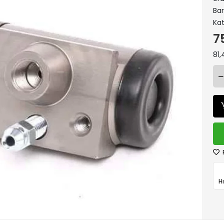
Ba
Kat
7
81,
H