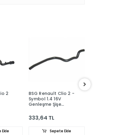
io 2
BSG Renault Clio 2 -
BOSCH Renault Cli
Symbol 1.4 16V
- Kangoo - Megan
Genleşme Şişe
Triger Seti
Hortumu
7701472725
8200024006
333,64 TL
1.067,33 TL
 Ekle
Sepete Ekle
Sepete Ekle