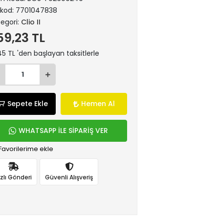
rkod:
7701047838
egori:
Clio II
59,23 TL
45 TL 'den başlayan taksitlerle
Sepete Ekle
Hemen Al
WHATSAPP İLE SİPARİŞ VER
Favorilerime ekle
ızlı Gönderi
Güvenli Alışveriş