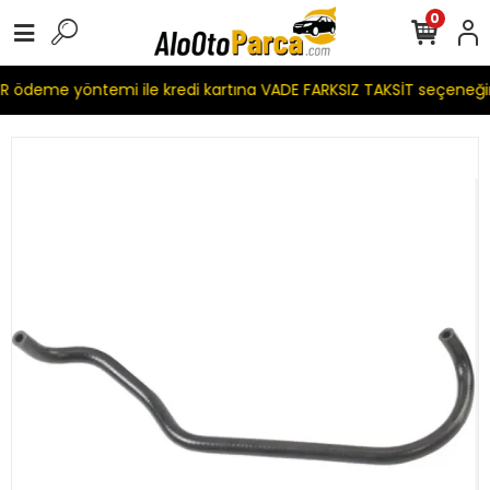
0
 ödeme yöntemi ile kredi kartına VADE FARKSIZ TAKSİT seçeneği