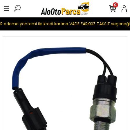
0
 ödeme yöntemi ile kredi kartına VADE FARKSIZ TAKSİT seçeneği