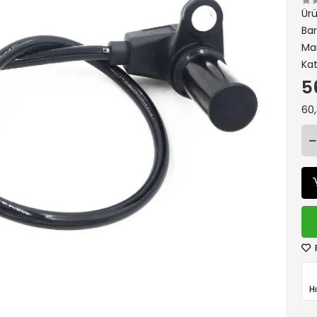
Ür
Ba
Ma
Kat
5
60,
H