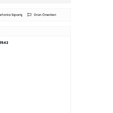
efonla Sipariş
Ürün Önerileri
53542