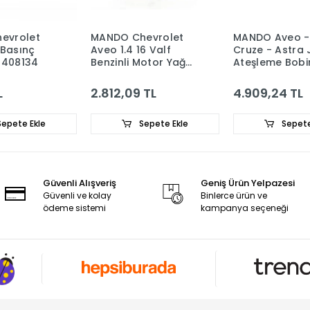
evrolet
MANDO Chevrolet
MANDO Aveo -
 Basınç
Aveo 1.4 16 Valf
Cruze - Astra 
6408134
Benzinli Motor Yağ
Ateşleme Bobi
Pompası 25182606
1208123
L
2.812,09 TL
4.909,24 TL
epete Ekle
Sepete Ekle
Sepete
Güvenli Alışveriş
Geniş Ürün Yelpazesi
Güvenli ve kolay
Binlerce ürün ve
ödeme sistemi
kampanya seçeneği