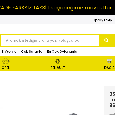
FARKSIZ TAKSİT seçeneğimiz mevcuttur.
MA
Sipariş Takip
En Yeniler
,
Çok Satanlar
,
En Çok Oylananlar
OPEL
RENAULT
DACİA
BS
La
9