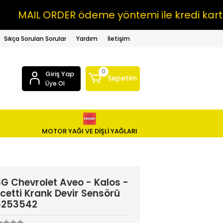
IL ORDER ödeme yöntemi ile kredi kartına V
Sıkça Sorulan Sorular
Yardım
İletişim
0
Giriş Yap
Sepetim
Üye Ol
MOTOR YAĞI VE DİŞLİ YAĞLARI
G Chevrolet Aveo - Kalos -
cetti Krank Devir Sensörü
6253542