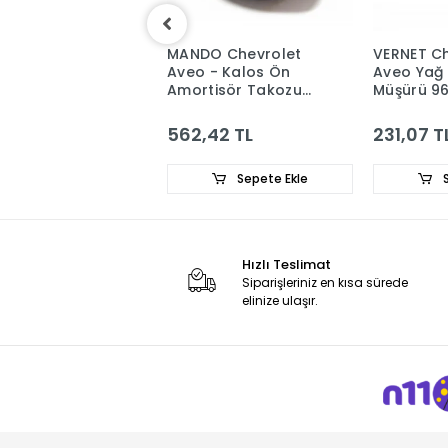
Chevrolet
MANDO Chevrolet
VERNET Ch
i 1.4 - 1.6
Aveo - Kalos Ön
Aveo Yağ
tirik Gergi
Amortisör Takozu
Müşürü 9
anı 25183772
96653239
5,89 TL
562,42 TL
231,07 T
Sepete Ekle
Sepete Ekle
S
Hızlı Teslimat
Siparişleriniz en kısa sürede
elinize ulaşır.