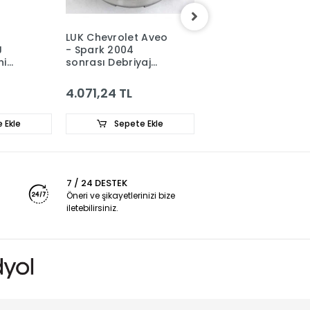
LUK Chevrolet Aveo
TRW Chevrolet Ave
J
- Spark 2004
- Kalos Ön Fren
ni
sonrası Debriyaj
Balatası 94566892
Rulmanı 668013 -
25186768
4.071,24 TL
1.477,54 TL
 Ekle
Sepete Ekle
Sepete Ekle
7 / 24 DESTEK
Öneri ve şikayetlerinizi bize
iletebilirsiniz.