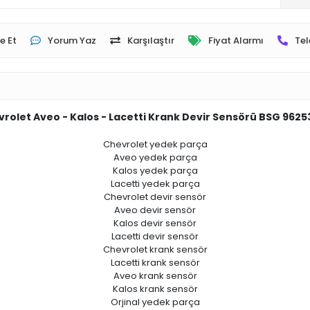
e Et
Yorum Yaz
Karşılaştır
Fiyat Alarmı
Tel
rolet Aveo - Kalos - Lacetti Krank Devir Sensörü BSG 962
Chevrolet yedek parça
Aveo yedek parça
Kalos yedek parça
Lacetti yedek parça
Chevrolet devir sensör
Aveo devir sensör
Kalos devir sensör
Lacetti devir sensör
Chevrolet krank sensör
Lacetti krank sensör
Aveo krank sensör
Kalos krank sensör
Orjinal yedek parça