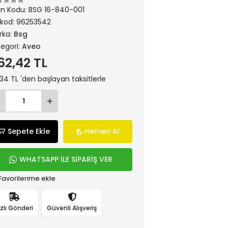
ün Kodu:
BSG 16-840-001
rkod:
96253542
rka:
Bsg
egori:
Aveo
62,42 TL
34 TL 'den başlayan taksitlerle
Sepete Ekle
Hemen Al
WHATSAPP İLE SİPARİŞ VER
Favorilerime ekle
ızlı Gönderi
Güvenli Alışveriş